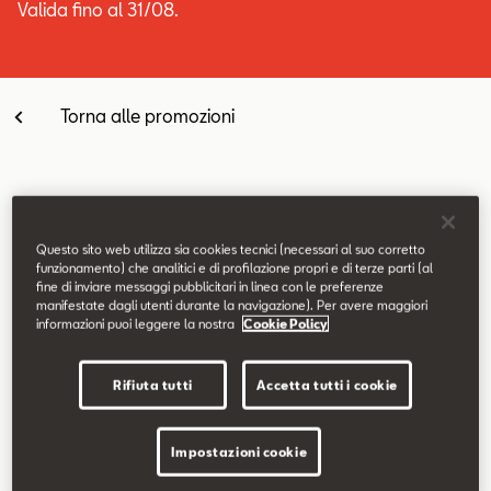
Valida fino al 31/08.
Contatti
Configuratore
Torna alle promozioni
Equipaggiamenti di serie
Questo sito web utilizza sia cookies tecnici (necessari al suo corretto
funzionamento) che analitici e di profilazione propri e di terze parti (al
fine di inviare messaggi pubblicitari in linea con le preferenze
Fari posteriori Full LED
manifestate dagli utenti durante la navigazione). Per avere maggiori
informazioni puoi leggere la nostra
Cookie Policy
Full Link Wireless
Sensori di parcheggio anteriori e posteriori
Cerchi in lega da 18" Performance Machined
Rifiuta tutti
Accetta tutti i cookie
Vetri posteriori oscurati
Volante multifunzione in pelle
Impostazioni cookie
Sedili anteriori sportivi in tessuto e similpelle