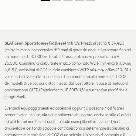
SEAT Leon Sportstourer FR Diesel 116 CV.
Prezzo di listino € 34.480
(chiavi in mano, comprensivo di 2 anni di garanzia aggiuntiva oppure fino ad
un massimo di 40.000 km totali; IPT esclusa), prezzo promozionato €
26.900. Consumo di carburante in ciclo combinato WLTP min-max l/100Km:
4,6-5,0; emissioni di CO2 in ciclo combinato WLTP min-max g/Km: 120-131. I
valori indicativi relativi al consumo di carburante ed alle emissioni di CO2
dei modelli di veicoli sono stati rilevati dal Costruttore in base al metodo di
omologazione WLTP (Regolamento UE 2017/1151 e successive modifiche e
integrazioni).
Eventuali equipaggiamenti ed accessori aggiuntivi possono modificare i
predetti valori. Inoltre, oltre al rendimento del motore, anche lo stile di guida
ed altri fattori non tecnici quali - a titolo esemplificativo - le condizioni
ambientali e del fondo stradale contribuiscono a determinare il consumo di
carburante e le emissioni di CO2 di un veicolo. Il biossido di carbonio e il