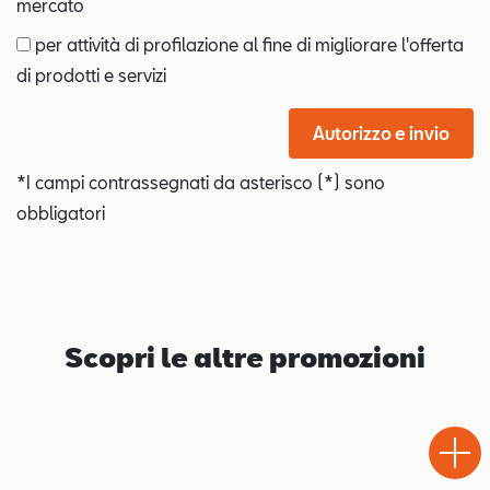
mercato
per attività di profilazione al fine di migliorare l'offerta
di prodotti e servizi
Autorizzo e invio
*I campi contrassegnati da asterisco (*) sono
obbligatori
Scopri le altre promozioni
Test
Chiama
Informaz
WhatsA
Drive