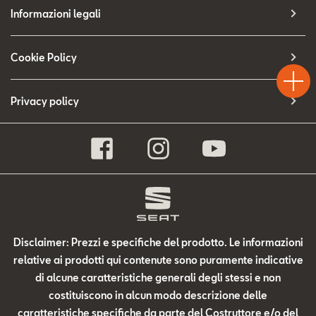
Contatti
Informazioni legali
Configuratore
Test
Cookie Policy
Chiama
Informaz
WhatsA
Drive
Privacy policy
Disclaimer: Prezzi e specifiche del prodotto. Le informazioni
relative ai prodotti qui contenute sono puramente indicative
di alcune caratteristiche generali degli stessi e non
costituiscono in alcun modo descrizione delle
caratteristiche specifiche da parte del Costruttore e/o del