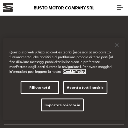
BUSTO MOTOR COMPANY SRL
Azienda
Modelli
SEAT Italia
Questo sito web utilizza sia cookies tecnici (necessari al suo corretto
funzionamento) che analitici e di profilazione propri e di terze parti (al
Offerte
fine di inviare messaggi pubblicitari in linea con le preferenze
Prova su strada
manifestate dagli utenti durante la navigazione). Per avere maggiori
informazioni puoi leggere la nostra
Cookie Policy
Service
Configuratore
Rifiuta tutti
Accetta tutti i cookie
Business
EU Data Act
Impostazioni cookie
SEAT Usato Certificato
Dichiarazione di accessibilità