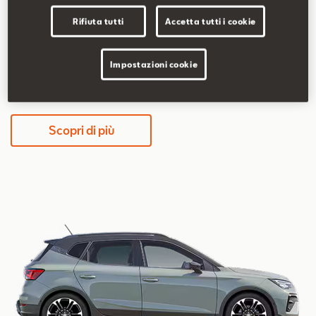
5,2-5,8 l/100km
117-131 g/km
Rifiuta tutti
Accetta tutti i cookie
Impostazioni cookie
339€/mese
36 mesi / 30.000 km totali
Scopri di più