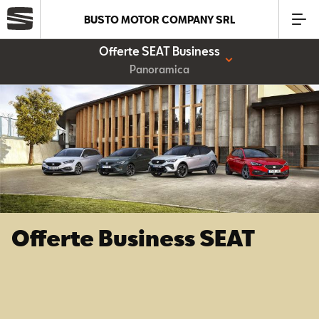
BUSTO MOTOR COMPANY SRL
Offerte SEAT Business
Azienda
Panoramica
Modelli
Offerte
Service
Offerte Business SEAT
Business
SEAT Usato Certificato