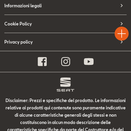
Contatti
Informazioni legali
Configuratore
Test
Cookie Policy
Chiama
Informaz
WhatsA
Drive
Privacy policy
Disclaimer: Prezzi e specifiche del prodotto. Le informazioni
relative ai prodotti qui contenute sono puramente indicative
di alcune caratteristiche generali degli stessi e non
costituiscono in alcun modo descrizione delle
caratteristiche specifiche da parte del Costruttore e/o del