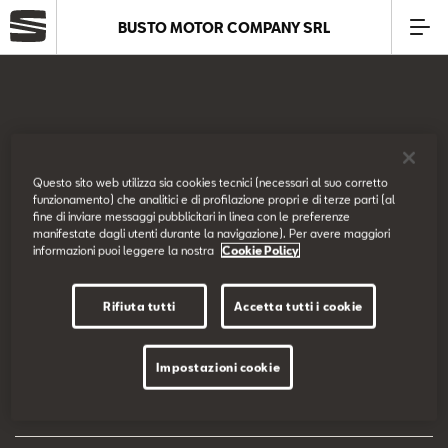
BUSTO MOTOR COMPANY SRL
Azienda
Modelli
SEAT Italia
Questo sito web utilizza sia cookies tecnici (necessari al suo corretto
funzionamento) che analitici e di profilazione propri e di terze parti (al
Offerte
fine di inviare messaggi pubblicitari in linea con le preferenze
Prova su strada
manifestate dagli utenti durante la navigazione). Per avere maggiori
informazioni puoi leggere la nostra
Cookie Policy
Service
Configuratore
Rifiuta tutti
Accetta tutti i cookie
Business
EU Data Act
Impostazioni cookie
SEAT Usato Certificato
Dichiarazione di accessibilità