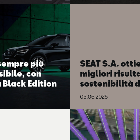
sempre più
SEAT S.A. ottie
ibile, con
migliori risulta
 Black Edition
sostenibilità 
 euro al mese
sua storia
05.06.2025