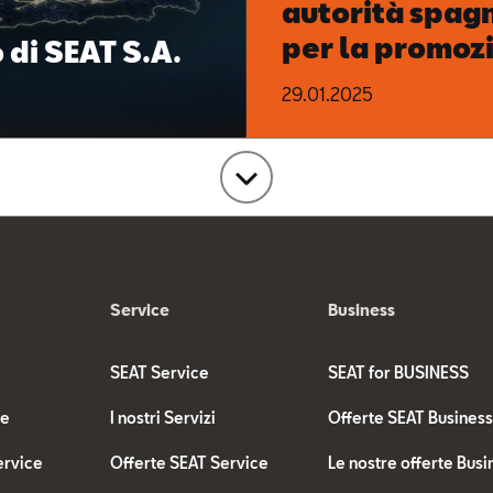
autorità spag
per la promoz
 di SEAT S.A.
della mobilità
29.01.2025
carica
news
Service
Business
SEAT Service
SEAT for BUSINESS
te
I nostri Servizi
Offerte SEAT Busines
ervice
Offerte SEAT Service
Le nostre offerte Busi