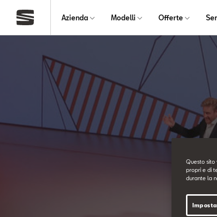
Azienda
Modelli
Offerte
Ser
Questo sito 
propri e di t
durante la n
Imposta