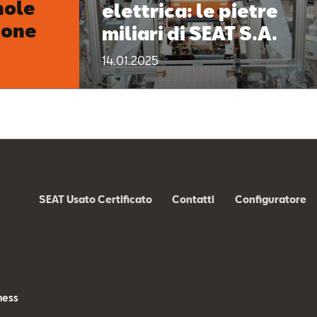
nole
elettrica: le pietre
ione
miliari di SEAT S.A.
14.01.2025
SEAT Usato Certificato
Contatti
Configuratore
s
ness