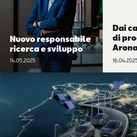
Dai ca
di pr
Nuovo responsabile
Arona
ricerca e sviluppo
compo
14.05.2025
16.04.202