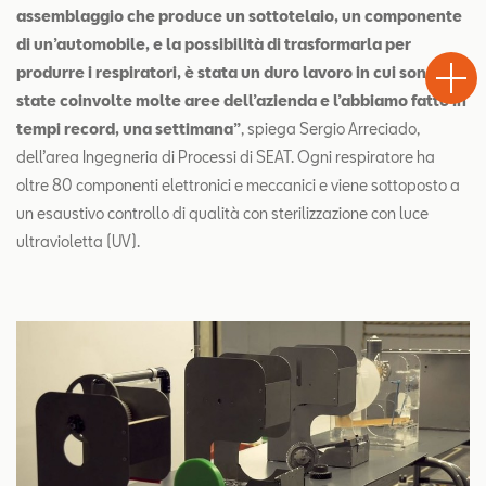
assemblaggio che produce un sottotelaio, un componente
Test
di un’automobile, e la possibilità di trasformarla per
Chiama
Informaz
WhatsA
Drive
produrre i respiratori, è stata un duro lavoro in cui sono
state coinvolte molte aree dell’azienda e l’abbiamo fatto in
tempi record, una settimana”
, spiega Sergio Arreciado,
dell’area Ingegneria di Processi di SEAT. Ogni respiratore ha
oltre 80 componenti elettronici e meccanici e viene sottoposto a
un esaustivo controllo di qualità con sterilizzazione con luce
ultravioletta (UV).