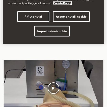
tutti coloro che hanno partecipato a questo progetto è che
informazioni puoi leggere la nostra
Cookie Policy
con il nostro know-how possiamo produrre in serie
attrezzature che salveranno vite”
, spiega Nicolás Mora
Rifiuta tutti
Accetta tutti i cookie
(Porduzione SEAT a Martorell).
Impostazioni cookie