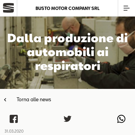
BUSTO MOTOR COMPANY SRL
Azienda
Dalla produzione di
Modelli
automobili ai
respiratori
Offerte
Service
Torna alle news
Business
SEAT Usato Certificato
31.03.2020