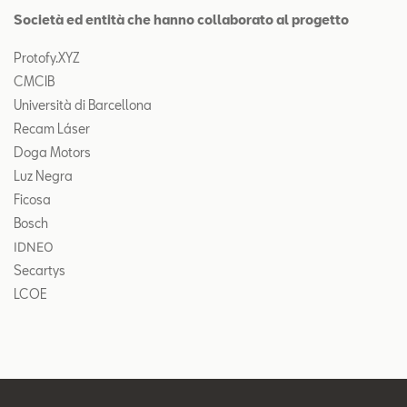
Società ed entità che hanno collaborato al progetto
Protofy.XYZ
CMCIB
Università di Barcellona
Recam Láser
Doga Motors
Luz Negra
Ficosa
Bosch
IDNEO
Secartys
LCOE