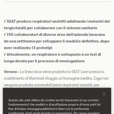
Contatti
Configuratore
/ SEAT produce respiratori assistiti adattando i motorini dei
tergicristalli per collaborare con il sistema sanitario
/ 150 collaboratori di diverse aree dell’azienda lavorano
da una settimana per sviluppare il modello definitivo, dopo
aver realizzato 13 prototipi
/ Attualmente, un respiratore è sottoposto a un test di
lunga durata per il processo di omologazione
Verona -
La linea dove viene prodotta la SEAT Leon presso lo
stabilimento di Martorell sfoggia un’immagine inedita. Oggi non
vengono prodotte automobili bensì respiratori assistiti, per
collaborare con il sistema sanitario in piena crisi del COVID-19.
Passare dalla produzione di automobili ai respiratori in tempi
Questo sito web utilizza sia cookies tecnici (necessari al suo corretto
record è il risultato dell’intenso lavoro di molti dipendenti SEAT e
funzionamento) che analitici e di profilazione propri e di terze parti (al
fine di inviare messaggi pubblicitari in linea con le preferenze
di una potente forza motrice: la solidarietà.
“La motivazione di
manifestate dagli utenti durante la navigazione). Per avere maggiori