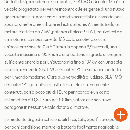
Sotto il design moderno e compatto, SEAT MÓ eScooter 125 è un
veicolo progettato per venire incontro alle esigenze di una nuova
generazione e rappresenta un modo accessibile e comodo per
spostarsi nelle aree urbane ed extraurbane. Alimentato da un
motore elettrico da 7 kW (potenza di picco: 9 kW), equivalente a
un motore a combustione da 125 cc, lo scooter assicura
un’accelerazione da 0 a 50 km/h in appena 3,9 secondi, una
velocità massima di 95 km/h e una batteria in grado di erogare
sufficiente energia per un’autonomia fino a 137 km con una sola
ricarica, rendendo SEAT MÓ eScooter 125 la soluzione perfetta
per il mondo moderno. Oltre alla versatilità di utilizzo, SEAT MÓ
eScooter 125 garantisce costi di esercizio estremamente
contenuti, pari a poco più di 1 Euro per ricarica e un costo
chilometrico di 0,80 Euro per 100km, valore che non trova
Test
paragone in nessun veicolo dotato di motore.
Chiama
Informaz
WhatsA
Drive
Le modalità di guida selezionabili (Eco, City, Sport) sono perfette
per ogni condizione, mentre la batteria facilmente ricaricabile