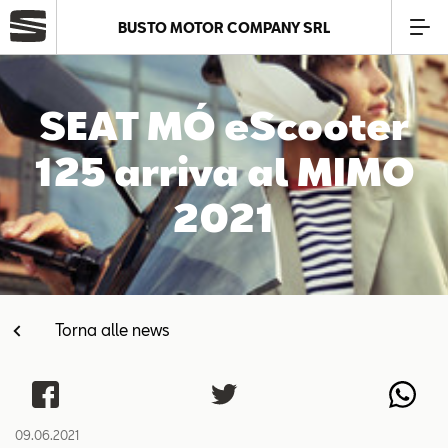
BUSTO MOTOR COMPANY SRL
Azienda
SEAT MÓ eScooter
Modelli
125 arriva al MIMO
2021
Offerte
Service
Torna alle news
Business
SEAT Usato Certificato
09.06.2021