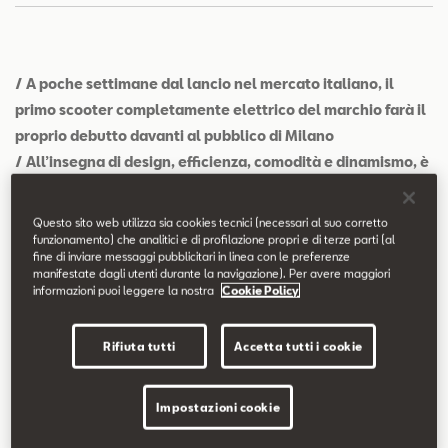
Contatti
Configuratore
/ A poche settimane dal lancio nel mercato italiano, il
primo scooter completamente elettrico del marchio farà il
proprio debutto davanti al pubblico di Milano
/ All’insegna di design, efficienza, comodità e dinamismo, è
un alleato perfetto per la città: con poco più di 1 Euro di
singola ricarica permette un’autonomia fino a 137 km,
Questo sito web utilizza sia cookies tecnici (necessari al suo corretto
vantando un’accelerazione da 0 a 50 km/h in appena 3,9
funzionamento) che analitici e di profilazione propri e di terze parti (al
fine di inviare messaggi pubblicitari in linea con le preferenze
secondi e una velocità massima di 95 km/h
manifestate dagli utenti durante la navigazione). Per avere maggiori
/ SEAT Leon e-HYBRID, versione ibrida plug-in della best
informazioni puoi leggere la nostra
Cookie Policy
seller di Barcellona, sarà presente al MIMO 2021
/ Con doti dinamiche ed efficienza da prima della classe,
Rifiuta tutti
Accetta tutti i cookie
percorre fino a 64 km in modalità completamente elettrica
(ciclo WLTP) a fronte di emissioni di CO2 tra 25 e 30 g/km
Impostazioni cookie
Verona, 09/06/2021
– Dal 10 al 13 giugno, SEAT parteciperà