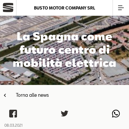
BUSTO MOTOR COMPANY SRL
Azienda
La Spagna come
Modelli
futuro centro di
mobilità elettrica
Offerte
Service
Torna alle news
Business
SEAT Usato Certificato
08.03.2021