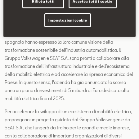
Rifiuta tutti
Accetta tutti i cookie
S.A., Wayne Griffiths, oltre alla Ministra dell’Industria, Reyes
Maroto e ai membri del Consiglio di Amministrazione di SEAT S.A.,
Impostazioni cookie
Stefan Piëch e Mark Porsche.
Durante la visita, il Gruppo Volkswagen, SEAT S.A. e il Governo
spagnolo hanno espresso la loro comune visione della
trasformazione sostenibile dell’industria automobilistica. Il
Gruppo Volkswagen e SEAT S.A. sono pronti a collaborare alla
trasformazione dell’infrastruttura industriale e dell’ecosistema
della mobilità elettrica e ad accelerare la ripresa economica del
Paese. In questo senso, l’azienda ha già annunciato lo scorso
anno un piano di investimenti di 5 miliardi di Euro dedicato alla
mobilità elettrica fino al 2025.
Per accelerare lo sviluppo di un ecosistema di mobilità elettrica,
propongono un progetto guidato dal Gruppo Volkswagen e da
SEAT S.A., che fungerà da traino per le grandi e medie imprese,
con la collaborazione di importanti organizzazioni di diversi